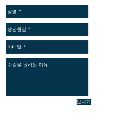
보내기
서울특별시 마포구 서교동 351-24 르네상
스 빌딩 3F Tel : 82-
2-545-3450
팩스:
82-