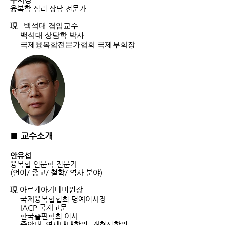
융복합 심리 상담 전문가
現
백석대 겸임교수
백석대 상담학 박사
국제융복합전문가협회 국제부회장
■
교수소개
안유섭
융복합 인문학 전문가
(언어/ 종교/ 철학/ 역사 분야)
現
아르케아카데미원장
국제융복합협회 명예이사장
IACP 국제고문
한국출판학회 이사
중앙대, 연세대대학원, 개혁신학원