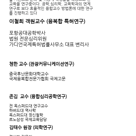
교육을 연구중이다. 공학,심리학, 교육학과의 연계
연구로 보다 효율적인 융합교수 방법론에 대한 연구
를 진행하고 있다
이철희 객원교수
(융복합 특허연구)
​포항공대공학박사
법원 전문심리위원
가디언국제특허법률사무소 대표 변리사
첸한 교수 (관광커뮤니케이션연구)
중국후난문화대학교수
국제융복합전문가협회 국제고문
존김 교수 (융합심리공학연구)
전 옥스퍼드대 연구교수
하버드대 역사학
옥스퍼드대 정신철학
르노삼성 국제교육담당
김태수 원장 (의학연구)