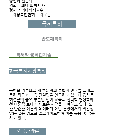
정신과 전문의
경희대 의대 의학박사
​경희대 의대외래교수
국제융복합협회 국제고문
국제특허
반도체특허
특허와 융복합기술
한국특허시장특성
공학을 기본으로 제 학문과의 통합적 연구를 토대로
특허 접근과 교육 컨설팅을 연구하고 있으며 융합특
허접근의 중요 부분인 언어 교육과 심리학 협상학에
선 이론적 토대에 새로운 시각을 부여하고 있다. 또
한 단순한 이론적 데이터가 아닌 현장에서의 적합성
있는 실용 정보로 업그레이드하여 이를 응용 및 적용
하고 있다.
중국관광론