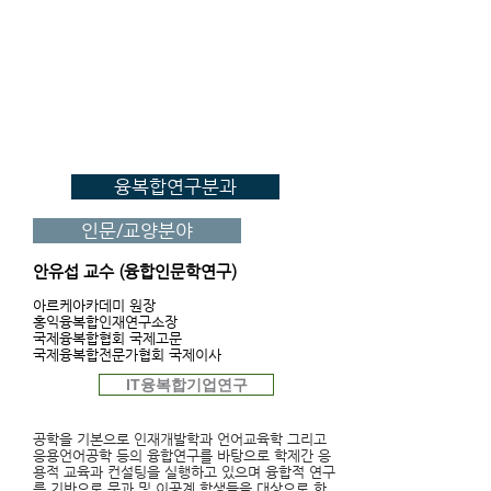
융복합연구분과
인문/교양분야
안유섭 교수 (융합인문학연구)
아르케아카데미 원장
홍익융복합인재연구소장
국제융복합협회 국제고문
국제융복합전문가협회 국제이사
IT융복합기업연구
공학을 기본으로 인재개발학과 언어교육학 그리고
응용언어공학 등의 융합연구를 바탕으로 학제간 응
용적 교육과 컨설팅을 실행하고 있으며 융합적 연구
를 기반으로 문과 및 이공계 학생들을
대상으로 한