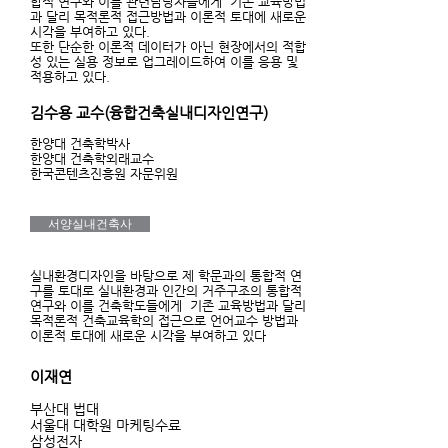
합적 연구와 이를 관련담당자들에게 기존 교육방법
과 달리 목적론적 접근방법과 이론적 토대에 새로운
시각을 부여하고 있다.
또한 단순한 이론적 데이터가 아닌 현장에서의 적합
성 있는 실용 정보로 업그레이드하여 이를 응용 및
적용하고 있다.
김수용 교수(융합건축실내디자인연구)
한양대 건축학박사
한양대 건축학외래교수
한국콘텐츠진흥원 자문위원
서양실내건축사
실내환경디자인을 바탕으로 제 학문과의 통합적 연
구를 토대로 실내환경과 인간의 거주구조의 통합적
연구와 이를 건축학도들에게 기존 교육방법과 달리
목적론적 건축교육학의 접근으로 언어교수 방법과
이론적 토대에 새로운 시각을 부여하고 있다
이재연
부산대 법대
서울대 대학원 마케팅수료
삼성전자