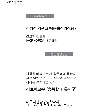
산업카운슬러
심리학역사
김혜정 객원교수(융합심리상담연구)
길교회 전도사
IACPKOREA 자문위원
성인임상상담
신학을 바탕으로 제 학문과의 통합적 연구를 토
대로 일반 개개인의 상담과 임상현장에 새로운
시각을 부여하고 있다
김보미교수 (융복합 한류연구)
대구대관광경영학박사
사단법인 한국융합관광연구소 이사