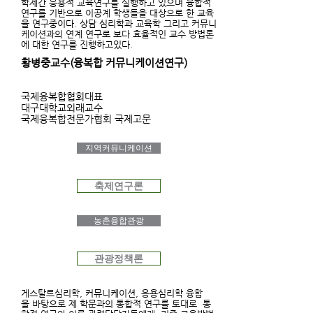
학제간 응용적 교육연구를 실행하고 있으며 융합적
연구를 기반으로 이공계 학생들을 대상으로 한 교육
을 연구중이다. 상담 심리학과 교육학 그리고 커뮤니
케이션과의 연계 연구로 보다 효율적인 교수 방법론
에 대한 연구를 진행하고있다.
황병중교수(융복합 커뮤니케이션연구)
국제융복합협회대표
대구대학교외래교수
국제융복합전문가협회 국제고문
지역커뮤니케이션
축제연구론
농촌융합관광
관광정책론
게스탈트심리학, 커뮤니케이션,
응용심리학 융합
을 바탕으로 제 학문과의 통합적 연구를 토대로 통