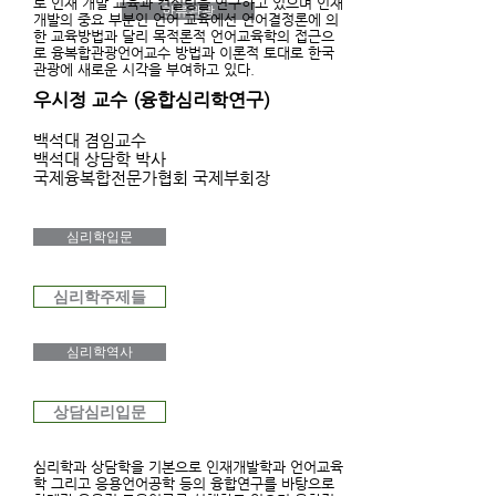
로 인재 개발 교육과 컨설팅을 연구하고 있으며 인재
한류관광
개발의 중요 부분인 언어 교육에선 언어결정론에 의
한 교육방법과 달리 목적론적 언어교육학의 접근으
로 융복합관광언어교수 방법과 이론적 토대로 한국
관광에 새로운 시각을 부여하고 있다.
우시정 교수 (융합심리학연구)
백석대 겸임교수
​백석대 상담학 박사
국제융복합전문가협회 국제부회장
심리학입문
심리학주제들
심리학역사
상담심리입문
심리학과 상담학을 기본으로 인재개발학과 언어교육
학 그리고 응용언어공학 등의 융합연구를 바탕으로