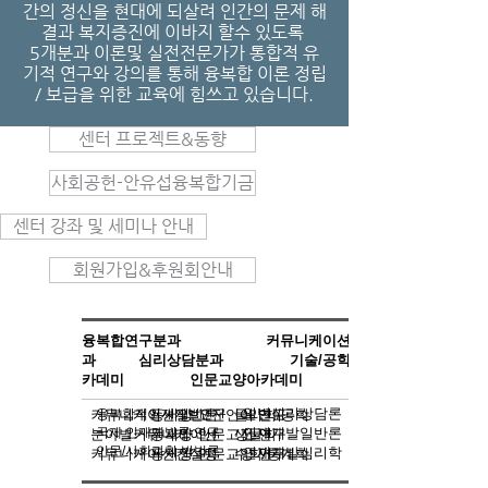
간의 정신을 현대에 되살려 인간의 문제 해
결과 복지증진에 이바지 할수 있도록
5개분과 이론및 실전전문가가
통합적 유
기적 연구와 강의를 통해 융복합 이론 정립
/ 보급을 위한 교육에 힘쓰고 있습니다.
센터 프로젝트&동향
사회공헌-안유섭융복합기금
센터 강좌 및 세미나 안내
회원가입&후원회안내
융복합연구분과
커뮤니케이션분
과 심리상담분과 기술/공학아
카데미 인문교양아카데미
일반심리상담론
커뮤니케이션일반론
융복합적인재개발연구
동서양 고전언어 연구
물리학/공학
국제 인재개발론 연구
인재개발일반론
분야별커뮤니케이션
동서양 인문고전 연구
생물학
인문/사회과학 방법론
인재개발심리학
커뮤니케이션컨설팅
동서양 인문교양 연구
수학/통계학