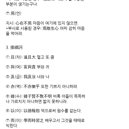
부분이 생기는구나.
⑦ 焉(언)
지시: 心在不焉 마음이 여기에 있지 않으면.
*부사로 사용된 경우: 焉敢生心 어찌 감히 마음
을 먹어랴.
3. 接續詞
① 且(차): 遠且大 멀고 또 큼
② 與(여): 富與貴 부와 귀
③ 及(급): 我及汝 너와 나
④ 亦(역): 不亦樂乎 또한 기쁘지 아니하랴.
⑤ 雖(수): 雖子賢不敎不明 비록 아들이 똑똑하
나 가르치지 아니하면 밟지 못하니라.
⑥ 以(이): 以德報怨 덕으로써 원수를 갚는다.
⑦ 而(이): 學而時習之 배우고서 그것을 때때로
익힌다.