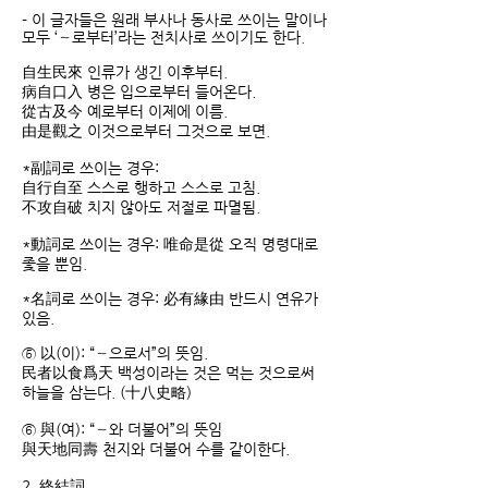
- 이 글자들은 원래 부사나 동사로 쓰이는 말이나
모두 ‘～로부터’라는 전치사로 쓰이기도 한다.
自生民來 인류가 생긴 이후부터.
病自口入 병은 입으로부터 들어온다.
從古及今 예로부터 이제에 이름.
由是觀之 이것으로부터 그것으로 보면.
*副詞로 쓰이는 경우:
自行自至 스스로 행하고 스스로 고침.
不攻自破 치지 않아도 저절로 파멸됨.
*動詞로 쓰이는 경우: 唯命是從 오직 명령대로
좇을 뿐임.
*名詞로 쓰이는 경우: 必有緣由 반드시 연유가
있음.
⑤ 以(이): “～으로서”의 뜻임.
民者以食爲天 백성이라는 것은 먹는 것으로써
하늘을 삼는다. (十八史略)
⑥ 與(여): “～와 더불어”의 뜻임
與天地同壽 천지와 더불어 수를 같이한다.
2. 終結詞