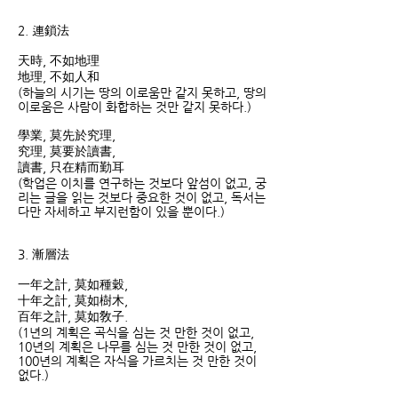
2. 連鎖法
天時, 不如地理
地理, 不如人和
(하늘의 시기는 땅의 이로움만 같지 못하고, 땅의
이로움은 사람이 화합하는 것만 같지 못하다.)
學業, 莫先於究理,
究理, 莫要於讀書,
讀書, 只在精而勤耳
(학업은 이치를 연구하는 것보다 앞섬이 없고, 궁
리는 글을 읽는 것보다 중요한 것이 없고, 독서는
다만 자세하고 부지런함이 있을 뿐이다.)
3. 漸層法
一年之計, 莫如種穀,
十年之計, 莫如樹木,
百年之計, 莫如敎子.
(1년의 계획은 곡식을 심는 것 만한 것이 없고,
10년의 계획은 나무를 심는 것 만한 것이 없고,
100년의 계획은 자식을 가르치는 것 만한 것이
없다.)