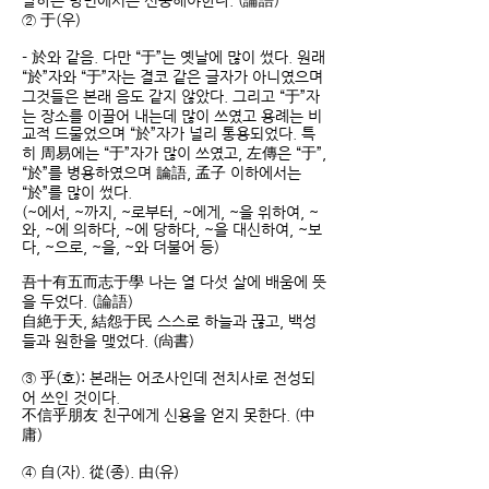
말하는 방면에서는 신중해야한다. (論語)
② 于(우)
- 於와 같음. 다만 “于”는 옛날에 많이 썼다. 원래
“於”자와 “于”자는 결코 같은 글자가 아니였으며
그것들은 본래 음도 같지 않았다. 그리고 “于”자
는 장소를 이끌어 내는데 많이 쓰였고 용례는 비
교적 드물었으며 “於”자가 널리 통용되었다. 특
히 周易에는 “于”자가 많이 쓰였고, 左傳은 “于”,
“於”를 병용하였으며 論語, 孟子 이하에서는
“於”를 많이 썼다.
(~에서, ~까지, ~로부터, ~에게, ~을 위하여, ~
와, ~에 의하다, ~에 당하다, ~을 대신하여, ~보
다, ~으로, ~을, ~와 더불어 등)
吾十有五而志于學 나는 열 다섯 살에 배움에 뜻
을 두었다. (論語)
自絶于天, 結怨于民 스스로 하늘과 끊고, 백성
들과 원한을 맺었다. (尙書)
③ 乎(호): 본래는 어조사인데 전치사로 전성되
어 쓰인 것이다.
不信乎朋友 친구에게 신용을 얻지 못한다. (中
庸)
④ 自(자). 從(종). 由(유)