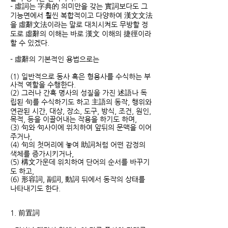
- 虛詞는 字典的 의미만을 갖는 實詞보다도 그
기능면에서 훨씬 복합적이고 다양하여 漢文文法
을 虛辭文法이라는 말로 대치시켜도 무방할 정
도로 虛辭의 이해는 바로 漢文 이해의 捷徑이라
할 수 있겠다.
- 虛辭의 기본적인 용법으로는
(1) 일반적으로 동사 혹은 형용사를 수식하는 부
사적 역할을 수행한다.
(2) 그러나 간혹 명사의 성질을 가진 述語나 독
립된 句를 수식하기도 하고 主語의 동작, 행위와
연관된 시간, 대상, 장소, 도구, 방식, 조건, 원인,
목적, 등을 이끌어내는 작용을 하기도 하며,
(3) 句와 句사이에 위치하여 앞뒤의 문맥을 이어
주거나,
(4) 句의 첫머리에 놓여 助詞처럼 어떤 감정의
색체를 증가시키거나,
(5) 構文가운데 위치하여 단어의 순서를 바꾸기
도 하고,
(6) 形容詞, 副詞, 動詞 뒤에서 동작의 상태를
나타내기도 한다.
1. 前置詞