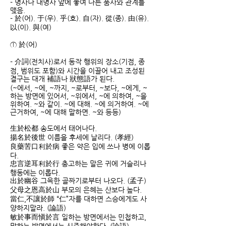
- 명사나 대명사 앞에 놓여 다른 품사와 관계를
맺음.
- 於(어). 于(우). 乎(호). 自(자). 從(종). 由(유).
以(이). 與(여)
① 於(어)
- 介詞(전치사)로서 동작 행위의 장소(기점, 종
점, 범위도 포함)와 시간을 이끌어 내고 조성된
결구는 대개 補語나 狀態語가 된다.
(~에서, ~에, ~까지, ~로부터, ~보다, ~에게, ~
하는 방면에 있어서, ~위에서, ~에 의하여, ~을
위하여. ~와 같이. ~에 대해. ~에 의거하여. ~에
근거하여, ~에 대해 말하면. ~와 등등)
生於松都 송도에서 태어나다.
揚名於後世 이름을 후세에 날리다. (孝經)
良藥苦口利於病 좋은 약은 입에 쓰나 병에 이롭
다.
忠言逆耳利於行 충고하는 말은 귀에 거슬리나
행동에는 이롭다.
出於幽谷 그윽한 골짜기로부터 나오다. (孟子)
父母之恩高於山 부모의 은혜는 산보다 높다.
當仁,不讓於師 “仁”자를 대하면 스승에게도 사
양하지말라. (論語)
敏於事而愼於言 일하는 방면에서는 민첩하고,