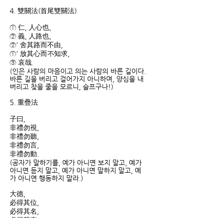
4. 雙關法(首尾雙關法)
① 仁, 人心也,
② 義, 人路也,
②' 舍其路而不由,
①' 放其心而不知求,
③ 哀哉.
(인은 사람의 마음이고 의는 사람의 바른 길이다.
바른 길을 버리고 걸어가지 아니하며, 양심을 내
버리고 찾을 줄을 모르니, 슬프구나!)
5. 重疊法
子曰,
非禮勿視,
非禮勿聽,
非禮勿言,
非禮勿動.
(공자가 말하기를, 예가 아니면 보지 말고, 예가
아니면 듣지 말고, 예가 아니면 말하지 말고, 예
가 아니면 행동하지 말라.)
大德,
必得其位,
必得其名,