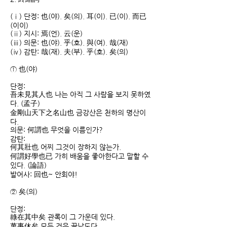
(ⅰ) 단정: 也(야). 矣(의). 耳(이). 已(이). 而已
(이이)
(ⅱ) 지시: 焉(언). 云(운)
(ⅲ) 의문: 也(야). 乎(호). 與(여). 哉(재)
(ⅳ) 감탄: 哉(재). 夫(부). 乎(호). 矣(의)
① 也(야)
단정:
吾未見其人也 나는 아직 그 사람을 보지 못하였
다. (孟子)
金剛山天下之名山也 금강산은 천하의 명산이
다.
의문: 何謂也 무엇을 이름인가?
감탄:
何其壯也 어찌 그것이 장하지 않는가.
何謂好學也已 가히 배움을 좋아한다고 말할 수
있다. (論語)
발어사: 回也~ 안회야!
② 矣(의)
단정:
祿在其中矣 관록이 그 가운데 있다.
萬事休矣 모든 것은 끝났도다.