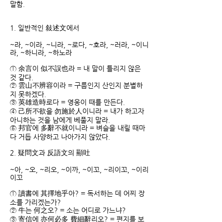
말함.
1. 일반적인 敍述文에서
~라, ~이라, ~니라, ~로다, ~호라, ~러라, ~이니
라, ~하니라, ~하노라
① 余言이 似不誤也라 = 내 말이 틀리지 않은
것 같다.
② 雲山不辨容이라 = 구름인지 산인지 분별하
지 못하겠다.
③ 英雄造時로다 = 영웅이 때를 만든다.
④ 己所不欲을 勿施於人이니라 = 내가 하고자
아니하는 것을 남에게 베풀지 말라.
⑤ 邦官에 多辭不就이니라 = 벼슬을 내릴 때마
다 거듭 사양하고 나아가지 않았다.
2. 疑問文과 反語文의 顯吐
~아, ~오, ~리오, ~이까, ~이꼬, ~리이꼬, ~이리
이꼬
① 讀書에 其擇地乎아? = 독서하는 데 어찌 장
소를 가리겠는가?
② 牛는 何之오? = 소는 어디로 가느냐?
③ 寄信에 亦何必多 費細辭리오? = 편지를 보