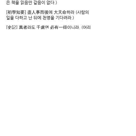
은 책을 읽음만 같음이 없다.)
[初學知要] 盡人事而後에 大天命하라 (사람의
일을 다하고 난 뒤에 천명을 기다려라.)
[史記] 萬者라도 千慮면 必有一得이니라. (어리
석은 자라도 천 번을 생각하면 반드시 한 가지쯤
의 좋은 생각을 얻음이 있느니라.)
[孫子] 知彼知己면 百戰不殆니라 (상대편을 알
고 자기 자신을 알면 백 번 싸워도 위태롭지 않
다.)
[擊壤集] 安紛身無辱이요, 知機心自閑이라.
(분수를 편안히 여기면 몸에 욕됨이 없고, 기틀을
알면 마음이 저절로 한가해진다.)
[陽命全書] 破山中之賊은 易이나 破心中之賊
은 難이니라. (산속의 도적은 쳐부수기 쉬우나,
마음속의 도적은 쳐부수기 어렵다.)
[通俗篇] 剛刀雖利나 不斬武罪之人이라. (굳센
칼은 비록 날칼롭기는 하나, 죄가 없는 사람은 배
지 않는다.)
[大學] 苟日新이어든 日日新하며 又日新이니
라. (진실로 날마다 새롭게 하려거든, 날로 새롭