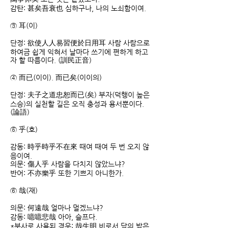
감탄: 甚矣吾衰也 심하구나, 나의 노쇠함이여.
③ 耳(이)
단정: 欲使人人易習便於日用耳 사람 사람으로
하여금 쉽게 익혀서 날마다 쓰기에 편하게 하고
자 할 따름이다. (訓民正音)
④ 而已(이이). 而已矣(이이의)
단정: 夫子之道忠恕而已(矣) 부자(덕행이 높은
스승)의 실천할 길은 오직 충성과 용서뿐이다.
(論語)
⑤ 乎(호)
감동: 時乎時乎不在來 때여 때여 두 번 오지 않
음이여.
의문: 傷人乎 사람을 다치지 않았느냐?
반어: 不亦樂乎 또한 기쁘지 아니한가.
⑥ 哉(재)
의문: 何遠哉 얼마나 멀겠느냐?
감동: 噫噫悲哉 아아, 슬프다.
*부사로 사용된 경우: 哉生明 비로서 달의 밝은