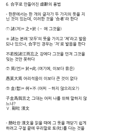
6. 合字로 만들어진 虛辭의 용법
- 한문에서는 한 개의 글자가 두 가지의 뜻을 지
닌 것이 있는데, 이러한 것을 '合者'라 한다
① 諸(저)= 之+於 (∼ 에 그것을)
※ 諸는 본래 ‘모두’의 뜻을 가지고 ‘제’라고 발음
되나 있으나, 合字인 경우는 '저'로 발음을 한다
不若投諸江而忘之 강에다 그것을 던져 그것을
잊는 것만 못하다
② 焉(언)= 於+此 (여기에, 이보다 音은)
愚莫大焉 어리석음이 이보다 큰 것이 없다
③ 盒(합)= 何+不 (어찌 ∼하지 않으리오?)
子盒爲我言之 그대는 어찌 나를 위해 말하지 않
느냐?
Ⅴ. 顯吐 漢文
- 懸吐란 漢文을 읽을 때에 그 뜻을 깨닫기 쉽게
하려고 구절 끝에 우리말로 토(吐)를 다는 것을