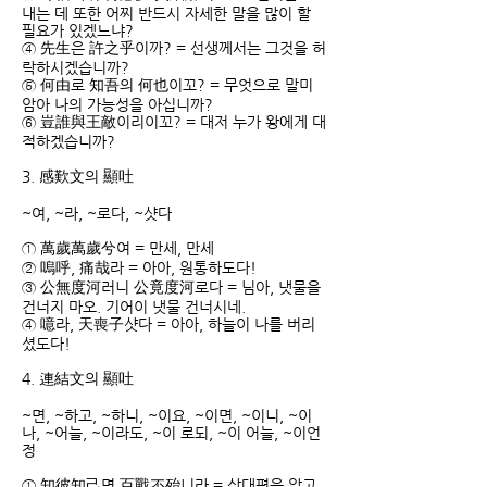
내는 데 또한 어찌 반드시 자세한 말을 많이 할
필요가 있겠느냐?
④ 先生은 許之乎이까? = 선생께서는 그것을 허
락하시겠습니까?
⑤ 何由로 知吾의 何也이꼬? = 무엇으로 말미
암아 나의 가능성을 아십니까?
⑥ 豈誰與王敵이리이꼬? = 대저 누가 왕에게 대
적하겠습니까?
3. 感歎文의 顯吐
~여, ~라, ~로다, ~샷다
① 萬歲萬歲兮여 = 만세, 만세
② 嗚呼, 痛哉라 = 아아, 원통하도다!
③ 公無度河러니 公竟度河로다 = 님아, 냇물을
건너지 마오. 기어이 냇물 건너시네.
④ 噫라, 天喪子샷다 = 아아, 하늘이 나를 버리
셨도다!
4. 連結文의 顯吐
~면, ~하고, ~하니, ~이요, ~이면, ~이니, ~이
나, ~어늘, ~이라도, ~이 로되, ~이 어늘, ~이언
정
① 知彼知己면 百戰不殆니라 = 상대편을 알고