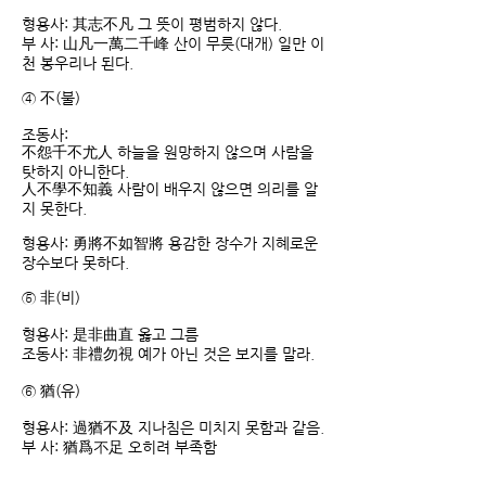
형용사: 其志不凡 그 뜻이 평범하지 않다.
부 사: 山凡一萬二千峰 산이 무릇(대개) 일만 이
천 봉우리나 된다.
④ 不(불)
조동사:
不怨千不尤人 하늘을 원망하지 않으며 사람을
탓하지 아니한다.
人不學不知義 사람이 배우지 않으면 의리를 알
지 못한다.
형용사: 勇將不如智將 용감한 장수가 지혜로운
장수보다 못하다.
⑤ 非(비)
형용사: 是非曲直 옳고 그름
조동사: 非禮勿視 예가 아닌 것은 보지를 말라.
⑥ 猶(유)
형용사: 過猶不及 지나침은 미치지 못함과 같음.
부 사: 猶爲不足 오히려 부족함