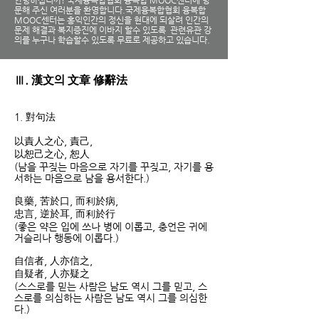
안녕하십니까!
국제융복합협회 융복합 MOOC센터에 방
문해 주신 여러분을 환영합니다.국제융복합협회 융복합
MOOC센터는 홍익인간의 정신을 현대에 되살려 인간의
문제 해결과 복지증진에 이바지 할수 있도록 관련유관 강
의를 누구나 학습할수 있도록 무료로 제공하고 있습니다.
Ⅲ. 漢文의 文章 修辭法
1. 對句法
以責人之心, 責己,
以恕己之心, 恕人
(남을 꾸짖는 마음으로 자기를 꾸짖고, 자기를 용
서하는 마음으로 남을 용서한다.)
良藥, 苦於口, 而利於病,
忠言, 逆於耳, 而利於行
(좋은 약은 입에 쓰나 병에 이롭고, 충언은 귀에
거슬리나 행동에 이롭다.)
自信者, 人亦信之,
自疑者, 人亦疑之
(스스로를 믿는 사람은 남도 역시 그를 믿고, 스
스로를 의심하는 사람은 남도 역시 그를 의심한
다.)