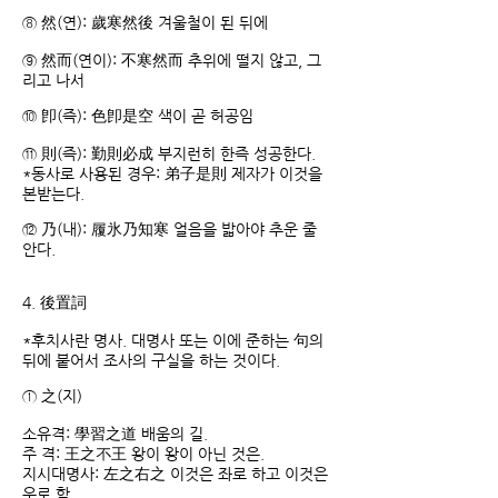
⑧ 然(연): 歲寒然後 겨울철이 된 뒤에
⑨ 然而(연이): 不寒然而 추위에 떨지 않고, 그
리고 나서
⑩ 卽(즉): 色卽是空 색이 곧 허공임
⑪ 則(즉): 勤則必成 부지런히 한즉 성공한다.
*동사로 사용된 경우: 弟子是則 제자가 이것을
본받는다.
⑫ 乃(내): 履氷乃知寒 얼음을 밟아야 추운 줄
안다.
4. 後置詞
*후치사란 명사. 대명사 또는 이에 준하는 句의
뒤에 붙어서 조사의 구실을 하는 것이다.
① 之(지)
소유격: 學習之道 배움의 길.
주 격: 王之不王 왕이 왕이 아닌 것은.
지시대명사: 左之右之 이것은 좌로 하고 이것은
우로 함.