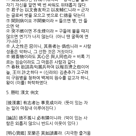
자기 자신을 알면 백 번 싸워도 위태롭지 않다.
② 君子는 以文會友하고 以友輔仁니라 = 군자
는 글로써 벗을 모으고 벗으로 仁德을 닦는다.
③ 聞則病이요 不聞樂이라 = 들으면 병, 안 들
으면 약.
④ 突不燃이면 不生煙이라 = 구들에 불을 때지
않으면 연기가 나지 않는다. (아니 땐 굴뚝에 연
기나랴.)
⑤ 人之性은 惡이니, 其善者는 僞也니라 = 사람
성품은 악하니, 그 선한 것은 거짓이다.
⑥ 雖畜物이라도 其心은 與人同也라 = 비록 기
르는 짐슴이라도 그 마음은 사람과 같다.
⑦ 春秋 欲請高句麗兵하여 以報百濟之怨이어
늘, 王이 許之하다 = (신라의) 김춘추가 고구려
의 구원병을 청하여 백제의 원수를 갚고자 하니,
왕이 (이를) 허락하였다.
5. 懸吐 漢文 例文
[後漢書] 有志者는 事竟成이라. (뜻이 있는 자
는 일이 마침내 이루어진다.)
[論語] 德不孤니 必有隣이니라. (덕이 있는 사
람은 외롭지 않으니 반드시 이웃이 있다.)
[明心寶鑑] 至樂은 莫如讀書라. (지극한 즐거움