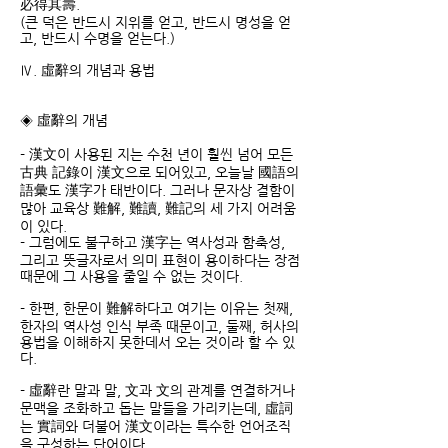
必得其壽.
(큰 덕은 반드시 지위를 얻고, 반드시 명성을 얻
고, 반드시 수명을 얻는다.)
Ⅳ. 虛辭의 개념과 용법
◈ 虛辭의 개념
- 漢文이 사용된 지는 수천 년이 훨씬 넘어 모든
古典 記錄이 漢文으로 되어있고, 오늘날 國語의
語彙도 漢字가 태반이다. 그러나 문자상 결함이
많아 교육상 難解, 難讀, 難記의 세 가지 어려움
이 있다.
- 그럼에도 불구하고 漢字는 역사성과 함축성,
그리고 뜻글자로서 의미 표현이 용이하다는 장점
때문에 그 사용을 줄일 수 없는 것이다.
- 한편, 한문이 難解하다고 여기는 이유는 첫째,
한자의 역사성 인식 부족 때문이고, 둘째, 허사의
용법을 이해하지 못한데서 오는 것이라 할 수 있
다.
- 虛辭란 말과 말, 文과 文의 관계를 연결하거나
문맥을 조화하고 돕는 말들을 가리키는데, 虛詞
는 實詞와 더불어 漢文이라는 특수한 언어조직
을 구성하는 단어이다.