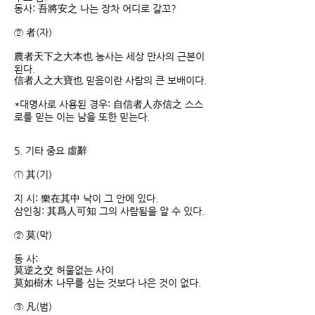
동사: 吾將安之 나는 장차 어디로 갈꼬?
② 者(자)
農者天下之大本也 농사는 세상 만사의 근본이
된다.
信者人之大寶也 믿음이란 사람의 큰 보배이다.
*대명사로 사용된 경우: 自信者人亦信之 스스
로를 믿는 이는 남을 또한 믿는다.
5. 기타 중요 虛辭
① 其(기)
지 시: 樂在其中 낙이 그 안에 있다.
삼인칭: 其爲人可知 그의 사람됨을 알 수 있다.
② 莫(막)
동 사:
莫逆之交 허물없는 사이
莫如樹木 나무를 심는 것보다 나은 것이 없다.
③ 凡(범)