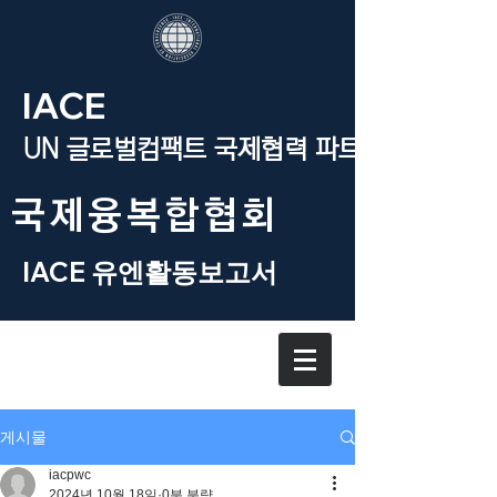
IACE
UN 글로벌컴팩트 국제협력 파트너
​국제융복합협회
IACE 유엔활동보고서
게시물
iacpwc
2024년 10월 18일
0분 분량