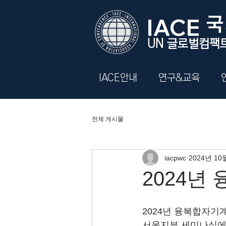
​
IACE
UN 글로벌컴팩
IACE안내
연구&교육
전체 게시물
iacpwc
2024년 10
2024년
2024년 융복합자기
서울지부 세미나실에