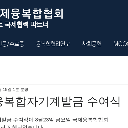
국제융복합협회
트 국제협력 파트너
인증/수료증
융복합협업연구
사회공헌
MOO
월 18일
1분 분량
 융복합자기계발금 수여식
계발금 수여식이 8월23일 금요일 국제융복합협회
서 진행되었습니다.