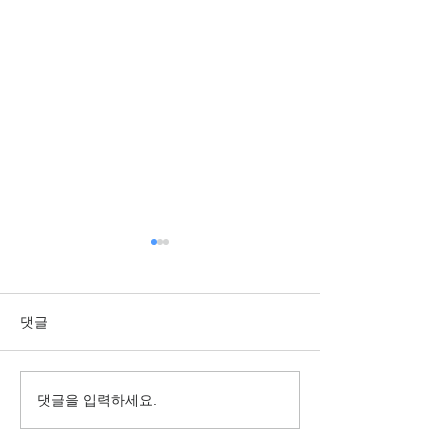
댓글
댓글을 입력하세요.
2025학년도 봄학기 입학
2024년 융복합
MBA/Master 신입생 모집
수여식