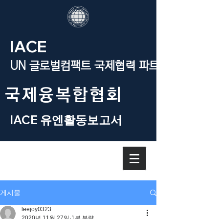
IACE
UN 글로벌컴팩트 국제협력 파트너
​국제융복합협회
IACE 유엔활동보고서
게시물
leejoy0323
2020년 11월 27일
1분 분량